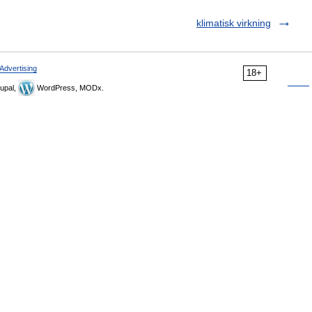
klimatisk virkning
Advertising
18+
upal,
WordPress, MODx.