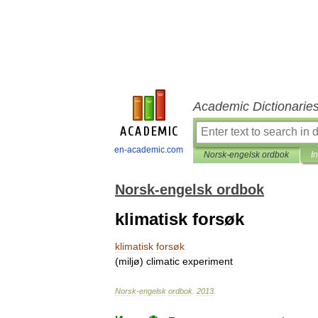
Academic Dictionarie
en-academic.com
Norsk-engelsk ordbok
I
Norsk-engelsk ordbok
klimatisk forsøk
klimatisk
forsøk
(
miljø
)
climatic
experiment
Norsk
-
engelsk
ordbok
.
2013
.