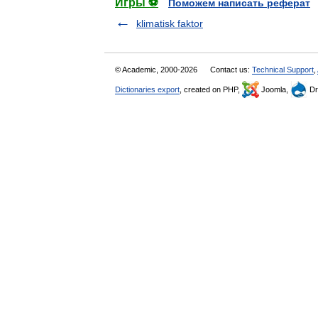
Игры ⚽
Поможем написать реферат
klimatisk faktor
© Academic, 2000-2026
Contact us:
Technical Support
,
Dictionaries export
, created on PHP,
Joomla,
Dr