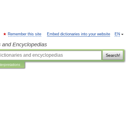
Remember this site
Embed dictionaries into your website
EN
s and Encyclopedias
Search!
nterpretations